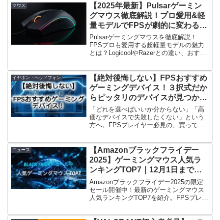
人のランク爆上げ体験VALORANTでシル
【2025年最新】Pulsarゲーミン
マウス
バー...
グマウス徹底解説！プロ愛用&軽
量モデルでFPSが劇的に変わる？
｜Logicool・Razerと比較
Pulsarゲーミングマウスを徹底解説！
FPSプロも愛用する超軽量モデルの魅力
とは？LogicoolやRazerとの違い、おすす
め3選のメリット・デメリットを比較し、
あなたのエイムを変える一台を見つけよ
う。
【絶対後悔しない】FPSおすすめ
イヤホン・ヘッドフォン
ゲーミングデバイス！３択式だか
らピッタリのデバイスが見つか
る！マウス・マウスパッド・キー
「どれを選べばいいか分からない」「高
ボード・イヤホン・モニタ
価なデバイスで失敗したくない」という
方へ。FPSプレイヤー必見の、買って後
ー/VALORANT APEX OW
悔しないゲーミングデバイスを厳選して
ご紹介！プレイスタイルや予算に合わせ
たマウス、マウスパッド、キーボード、
【Amazonブラックフライデー
ニュース
イヤホン、モニターを3択式で解説しま
2025】ゲーミングマウス人気ラ
す。
ンキングTOP7｜12月1日までの
限定セール
Amazonブラックフライデー2025の限定
セール開催中！最新のゲーミングマウス
人気ランキングTOP7を紹介。FPSプレイ
ヤー必見の軽量モデルや高精度センサー
搭載マウスが12月1日までお得に購入でき