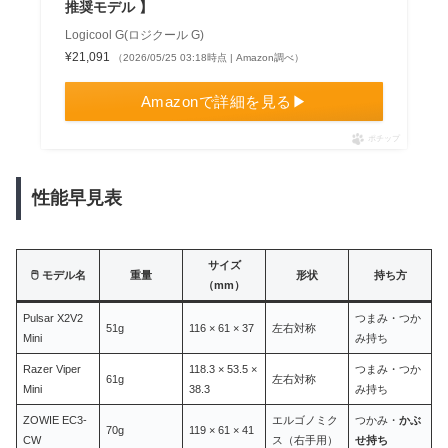
推奨モデル 】
Logicool G(ロジクール G)
¥21,091
（2026/05/25 03:18時点 | Amazon調べ）
Amazonで詳細を見る▶
ポチップ
性能早見表
サイズ
🖱️ モデル名
重量
形状
持ち方
（mm）
Pulsar X2V2
つまみ・つか
51g
116 × 61 × 37
左右対称
Mini
み持ち
Razer Viper
118.3 × 53.5 ×
つまみ・つか
61g
左右対称
Mini
38.3
み持ち
ZOWIE EC3-
エルゴノミク
つかみ・
かぶ
70g
119 × 61 × 41
CW
ス（右手用）
せ持ち