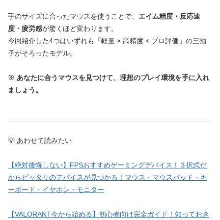
手のサイズに合ったマウスを使うことで、
エイム精度・反応速
度・疲労感
が驚くほど変わります。
今回紹介した4つはいずれも「軽量 × 高精度 × プロ評価」の三拍
子がそろったモデル。
🎯
あなたに合うマウスを見つけて、理想のプレイ環境を手に入れ
ましょう。
💡 あわせて読みたい
【絶対後悔しない】FPSおすすめゲーミングデバイス！３択式だ
からピッタリのデバイスが見つかる！マウス・マウスパッド・キ
ーボード・イヤホン・モニター
【VALORANT今から始める】初心者向け完全ガイド！知っておき