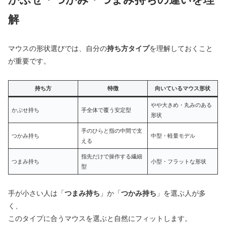
解
マウスの形状選びでは、自分の
持ち方タイプ
を理解しておくこと
が重要です。
持ち方
特徴
向いているマウス形状
やや大きめ・丸みのある
かぶせ持ち
手全体で覆う安定型
形状
手のひらと指の中間で支
つかみ持ち
中型・軽量モデル
える
指先だけで操作する繊細
つまみ持ち
小型・フラットな形状
型
手が小さい人は「
つまみ持ち
」か「
つかみ持ち
」を選ぶ人が多
く、
このタイプに合うマウスを選ぶと自然にフィットします。