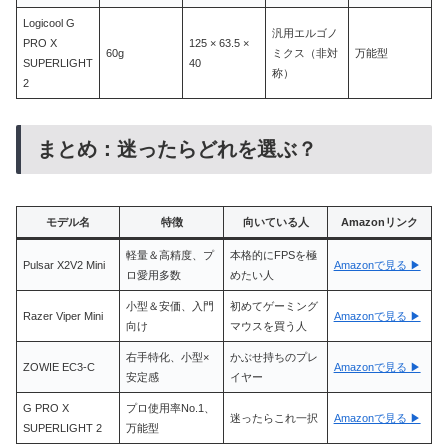
Logicool G
汎用エルゴノ
PRO X
125 × 63.5 ×
60g
ミクス（非対
万能型
SUPERLIGHT
40
称）
2
まとめ：迷ったらどれを選ぶ？
モデル名
特徴
向いている人
Amazonリンク
軽量＆高精度、プ
本格的にFPSを極
Pulsar X2V2 Mini
Amazonで見る ▶
ロ愛用多数
めたい人
小型＆安価、入門
初めてゲーミング
Razer Viper Mini
Amazonで見る ▶
向け
マウスを買う人
右手特化、小型×
かぶせ持ちのプレ
ZOWIE EC3-C
Amazonで見る ▶
安定感
イヤー
G PRO X
プロ使用率No.1、
迷ったらこれ一択
Amazonで見る ▶
SUPERLIGHT 2
万能型