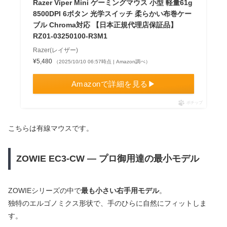
Razer Viper Mini ゲーミングマウス 小型 軽量61g
8500DPI 6ボタン 光学スイッチ 柔らかい布巻ケー
ブル Chroma対応 【日本正規代理店保証品】
RZ01-03250100-R3M1
Razer(レイザー)
¥5,480
（2025/10/10 06:57時点 | Amazon調べ）
Amazonで詳細を見る▶
ポチップ
こちらは有線マウスです。
ZOWIE EC3-CW — プロ御用達の最小モデル
ZOWIEシリーズの中で
最も小さい右手用モデル
。
独特のエルゴノミクス形状で、手のひらに自然にフィットしま
す。