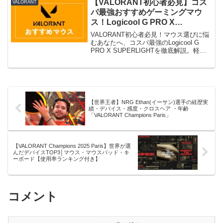
ます。特徴・スペック・セール情報をわ
【VALORANT初心者必見】コス
VALORANT
かりやすく解説。
パ最強おすすめゲーミングマウ
ス！Logicool G PRO X
SUPERLIGHT
VALORANT初心者必見！マウス選びに悩
むあなたへ、コスパ最強のLogicool G
PRO X SUPERLIGHTを徹底解説。軽量
性、無線、左右対称マウスの重要性か
ら、プロ愛用の理由、価格、寿命、保証
まで全てが分かる！あなたのエイムとゲ
ーム体験を次のレベルへ。
【世界王者】NRG Ethan(イーサン)選手の経歴実
績・デバイス・感度・クロスヘア ・年齢
「VALORANT Champions Paris」
【VALORANT Champions 2025 Paris】世界が選
んだデバイスTOP3│マウス・マウスパッド・キ
ーボード【使用率ランキング付き】
コメント