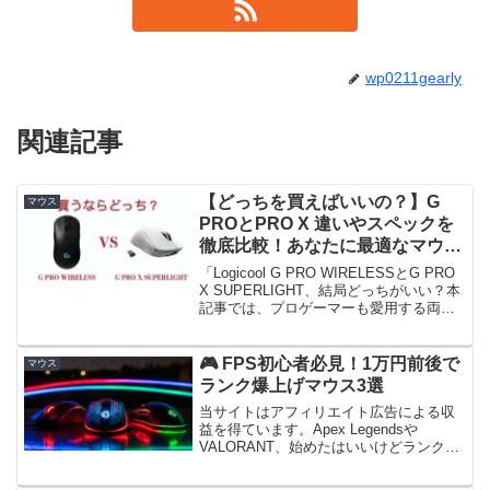
wp0211gearly
関連記事
【どっちを買えばいいの？】G
マウス
PROとPRO X 違いやスペックを
徹底比較！あなたに最適なマウス
の選ぶ基準とは何か！2026年
「Logicool G PRO WIRELESSとG PRO
X SUPERLIGHT、結局どっちがいい？本
記事では、プロゲーマーも愛用する両モ
デルのスペックや性能、クリック音、価
格、カスタマイズ性を徹底比較。あなた
のプレイスタイルに最適なゲーミングマ
🎮 FPS初心者必見！1万円前後で
マウス
ウスを選ぶ基準と、迷った時にG PRO
ランク爆上げマウス3選
WIRELESSがおすすめの理由を詳しく解
当サイトはアフィリエイト広告による収
説します。」
益を得ています。Apex Legendsや
VALORANT、始めたはいいけどランクが
上がらない…それ、マウスのせいかもし
れません！💡 実話：マウスで覚醒した友