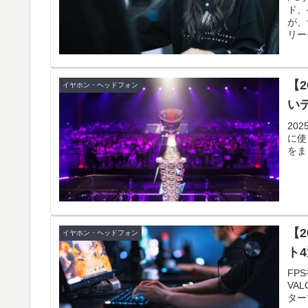
ド、
が、
リー
【
イヤホン・ヘッドフォン
い
20
に使
をま
【
イヤホン・ヘッドフォン
ト
FP
VA
ター