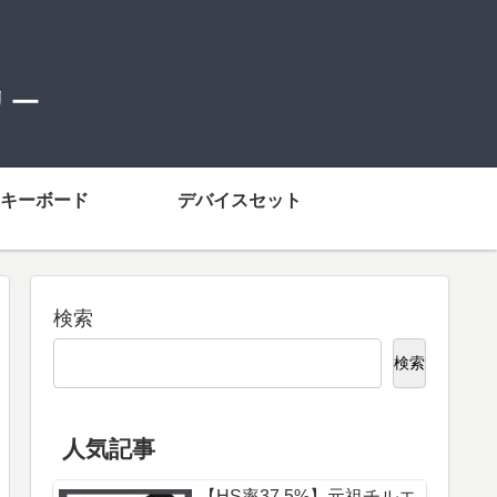
リー
キーボード
デバイスセット
検索
検索
人気記事
【HS率37.5%】元祖チルエ