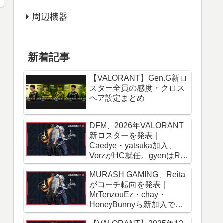
周辺機器
新着記事
【VALORANT】Gen.G新ロ
スター全員の感度・クロス
ヘア設定まとめ
DFM、2026年VALORANT
新ロスターを発表｜
Caedye・yatsuka加入、
VorzがHC就任。gyenはRID
移籍報道
MURASH GAMING、Reita
がコーチ転向を発表｜
MrTenzouEz・chay・
HoneyBunnyら新加入で
2026年ロスター確定