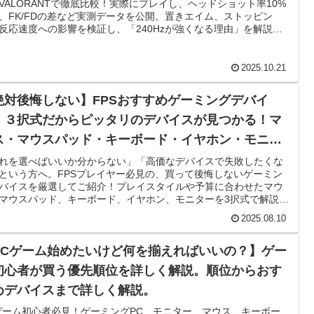
VALORANTで徹底比較！実際にプレイし、ヘッドショット率10%
、FK/FDの差など実測データを公開。置きエイム、ストッピン
反応速度への影響を検証し、「240Hzが強くなる理由」を解説し
。
2025.10.21
絶対後悔しない】FPSおすすめゲーミングデバイ
！３択式だからピッタリのデバイスが見つかる！マ
ス・マウスパッド・キーボード・イヤホン・モニタ
VALORANT APEX OW
れを選べばいいか分からない」「高価なデバイスで失敗したくな
という方へ。FPSプレイヤー必見の、買って後悔しないゲーミン
バイスを厳選してご紹介！プレイスタイルや予算に合わせたマウ
マウスパッド、キーボード、イヤホン、モニターを3択式で解説し
。
2025.08.10
PCゲーム始めたいけど何を揃えればいいの？】ゲー
初心者が買う優先順位を詳しく解説。順位からおす
めデバイスまで詳しく解説。
ゲーム初心者必見！ゲーミングPC、モニター、マウス、キーボー