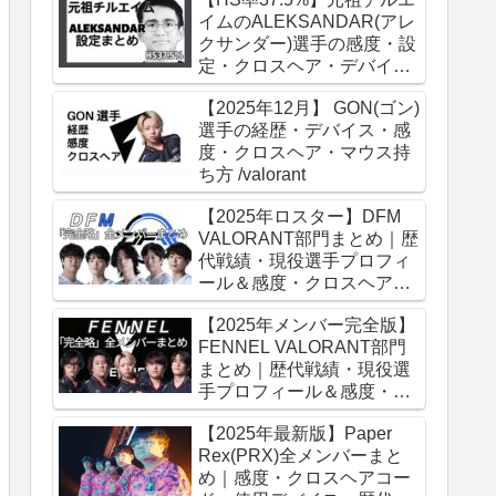
イムのALEKSANDAR(アレ
クサンダー)選手の感度・設
定・クロスヘア・デバイス
設定まとめ！
【2025年12月】 GON(ゴン)
VALORANT│2026年1月
選手の経歴・デバイス・感
度・クロスヘア・マウス持
ち方 /valorant
【2025年ロスター】DFM
VALORANT部門まとめ｜歴
代戦績・現役選手プロフィ
ール＆感度・クロスヘア・
高使用率デバイス
【2025年メンバー完全版】
（Meiy,Jinboong,gyen,SSe
FENNEL VALORANT部門
eS,Akame）
まとめ｜歴代戦績・現役選
手プロフィール＆感度・ク
ロスヘア・高使用率デバイ
【2025年最新版】Paper
ス
Rex(PRX)全メンバーまと
め｜感度・クロスヘアコー