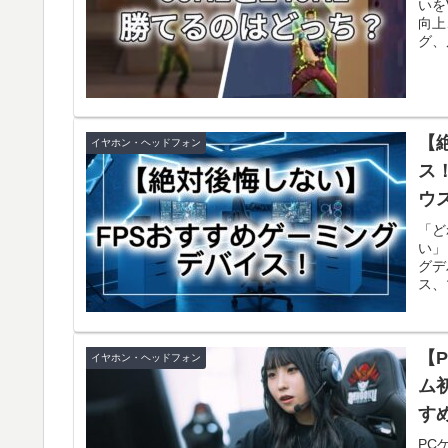
いを
向上
グ、
ます
【
イヤホン・ヘッドフォン
ス
ウ
ー/
「ど
い」
グデ
ス、
ます
【
イヤホン・ヘッドフォン
ム
す
PC