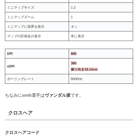
ミニマップサイズ
1.2
ミニマップズーム
1
ミニマップに視界を表示
オン
マップの区画名の表示
常に表示
DPI
800
360
eDPI
振り向き18.14cm
ポーリングレート
8000Hz
ちなみにsmth選手は
ヴァンダル派
です。
クロスヘア
クロスヘアコード