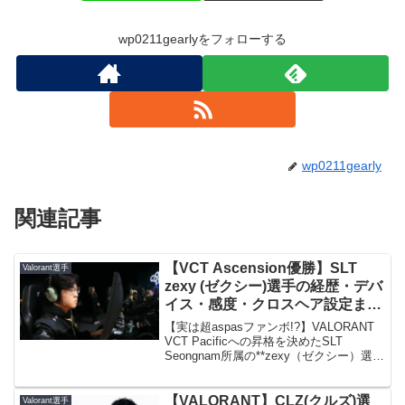
wp0211gearlyをフォローする
wp0211gearly
関連記事
【VCT Ascension優勝】SLT
Valorant選手
zexy (ゼクシー)選手の経歴・デバ
イス・感度・クロスヘア設定まと
め！aspasをリスペクトする超低
【実は超aspasファンボ!?】VALORANT
センシプレイヤーVALORANT
VCT Pacificへの昇格を決めたSLT
Seongnam所属の**zexy（ゼクシー）選手
の詳細情報を公開！aspasリスペクトの超
低センシ（eDPI 160）**設定、クロスヘ
アコード、使用デバイス（G PRO X
【VALORANT】CLZ(クルズ)選
Valorant選手