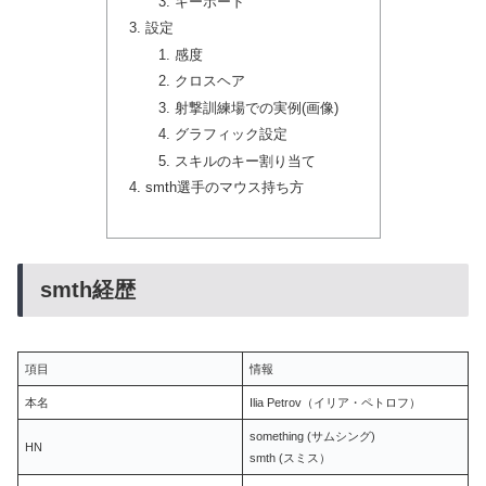
キーボード
設定
感度
クロスヘア
射撃訓練場での実例(画像)
グラフィック設定
スキルのキー割り当て
smth選手のマウス持ち方
smth経歴
項目
情報
本名
Ilia Petrov（イリア・ペトロフ）
something (サムシング)
HN
smth (スミス）