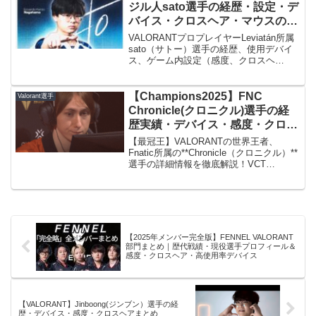
ジル人sato選手の経歴・設定・デ
バイス・クロスヘア・マウスの持
ち方を紹介！！次世代のAspasと
VALORANTプロプレイヤーLeviatán所属
噂される強さとは!?/Leviatán
sato（サトー）選手の経歴、使用デバイ
ス、ゲーム内設定（感度、クロスヘ
ア）、マウスの持ち方まで徹底解説。ブ
ラジルから北米、そして南米リーグへと
挑戦を続ける若き才能の強さの秘密に迫
【Champions2025】FNC
Valorant選手
ります。
Chronicle(クロニクル)選手の経
歴実績・デバイス・感度・クロス
ヘア ・年齢/valorant
【最冠王】VALORANTの世界王者、
Fnatic所属の**Chronicle（クロニクル）**
選手の詳細情報を徹底解説！VCT
Masters/Champions優勝実績、感度
（eDPI 200）、クロスヘアコード、使用
デバイス（ATK F1 Pro、Wooting
60HE）、設定情報などを網羅。Chronicle
選手の強さの秘訣に迫ります。
【2025年メンバー完全版】FENNEL VALORANT
部門まとめ｜歴代戦績・現役選手プロフィール＆
感度・クロスヘア・高使用率デバイス
【VALORANT】Jinboong(ジンブン）選手の経
歴・デバイス・感度・クロスヘアまとめ