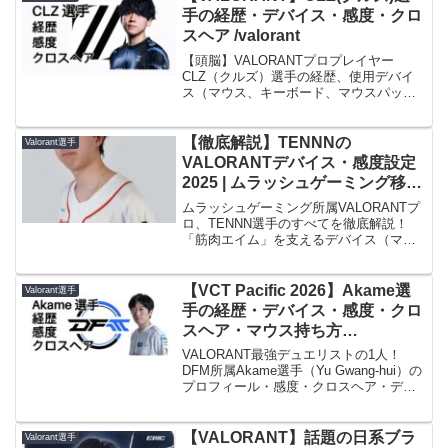
SUPERLIGHT 2、Artisan Zero）、設定情
手の経歴・デバイス・感度・クロ
報を網羅。彼の正確なエイムを支える設
スヘア /valorant
定の全てに迫ります。
【頭脳】VALORANTプロプレイヤー
CLZ（クルズ）選手の経歴、使用デバイ
ス（マウス、キーボード、マウスパッ
ド）、ゲーム内設定（感度、クロスヘ
ア）を徹底解説。FENNELでの活躍や現
在のZETAでの役割に迫ります。
【徹底解説】TENNNの
Valorant選手
VALORANTデバイス・感度設定
2025 | ムラッシュゲーミング移籍
で再注目！
ムラッシュゲーミング所属VALORANTプ
ロ、TENNN選手のすべてを徹底解説！
「筋肉エイム」を支えるデバイス（マウ
ス、キーボード、モニター、マウスパッ
ド、イヤホン）と詳細な感度設定を公
開。経歴、プレイスタイル、面白エピソ
【VCT Pacific 2026】Akame選
Valorant選手
ード、移籍の背景まで、TENNN選手の強
手の経歴・デバイス・感度・クロ
さと魅力に迫ります。彼のパフォーマン
スヘア・マウス持ち方
スを支える秘密を深掘りし、あなたの
/VALORANT
VALORANTプレイに役立つ情報が満載。
VALORANT最強デュエリストの1人！
TENNN選手の最新情報を見逃すな！
DFM所属Akame選手（Yu Gwang-hui）の
プロフィール・感度・クロスヘア・デバ
イス・スキルキー割り当てを射撃場での
実例画像と表で解説。その強さの秘訣に
迫ります。
【VALORANT】話題の日系ブラ
Valorant選手