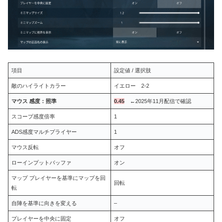
項目
設定値 / 選択肢
敵のハイライトカラー
イエロー 2-2
マウス 感度：照準
0.45
←2025年11月配信で確認
スコープ感度倍率
1
ADS感度マルチプライヤー
1
マウス反転
オフ
ローインプットバッファ
オン
マップ プレイヤーを基準にマップを回
回転
転
自陣を基準に向きを変える
–
プレイヤーを中央に固定
オフ