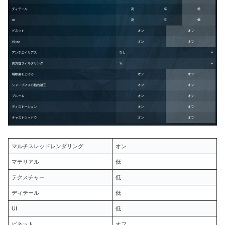
マルチスレッドレンダリング
オン
マテリアル
低
テクスチャー
低
ディテール
低
UI
低
ビネット
オフ