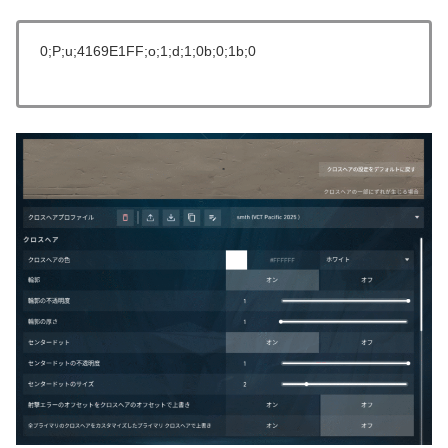
0;P;u;4169E1FF;o;1;d;1;0b;0;1b;0