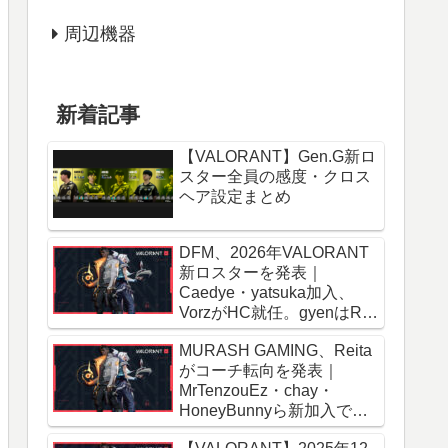
周辺機器
新着記事
【VALORANT】Gen.G新ロ
スター全員の感度・クロス
ヘア設定まとめ
DFM、2026年VALORANT
新ロスターを発表｜
Caedye・yatsuka加入、
VorzがHC就任。gyenはRID
移籍報道
MURASH GAMING、Reita
がコーチ転向を発表｜
MrTenzouEz・chay・
HoneyBunnyら新加入で
2026年ロスター確定