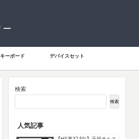
リー
キーボード
デバイスセット
検索
検索
人気記事
【HS率37.5%】元祖チルエ