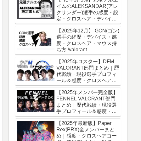
イムのALEKSANDAR(アレ
クサンダー)選手の感度・設
定・クロスヘア・デバイス
設定まとめ！
【2025年12月】 GON(ゴン)
VALORANT│2026年1月
選手の経歴・デバイス・感
度・クロスヘア・マウス持
ち方 /valorant
【2025年ロスター】DFM
VALORANT部門まとめ｜歴
代戦績・現役選手プロフィ
ール＆感度・クロスヘア・
高使用率デバイス
【2025年メンバー完全版】
（Meiy,Jinboong,gyen,SSe
FENNEL VALORANT部門
eS,Akame）
まとめ｜歴代戦績・現役選
手プロフィール＆感度・ク
ロスヘア・高使用率デバイ
【2025年最新版】Paper
ス
Rex(PRX)全メンバーまと
め｜感度・クロスヘアコー