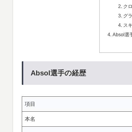
ク
グ
ス
Absol
Absol選手の経歴
項目
本名