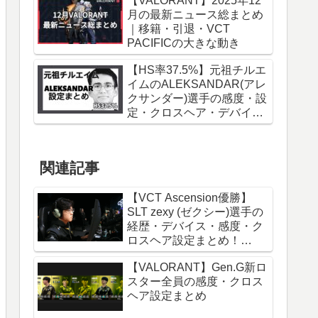
【VALORANT】2025年12
月の最新ニュース総まとめ
｜移籍・引退・VCT
PACIFICの大きな動き
【HS率37.5%】元祖チルエ
イムのALEKSANDAR(アレ
クサンダー)選手の感度・設
定・クロスヘア・デバイス
設定まとめ！
VALORANT│2026年1月
関連記事
【VCT Ascension優勝】
SLT zexy (ゼクシー)選手の
経歴・デバイス・感度・ク
ロスヘア設定まとめ！
aspasをリスペクトする超
【VALORANT】Gen.G新ロ
低センシプレイヤー
スター全員の感度・クロス
VALORANT
ヘア設定まとめ