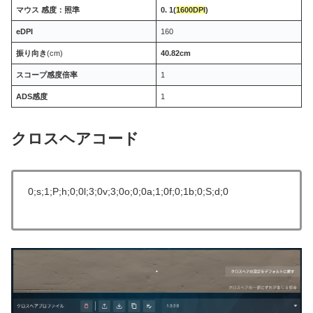
マウス 感度：照準
0. 1(
1600DPI
)
eDPI
160
振り向き
(cm)
40.82cm
スコープ感度倍率
1
ADS感度
1
クロスヘアコード
0;s;1;P;h;0;0l;3;0v;3;0o;0;0a;1;0f;0;1b;0;S;d;0