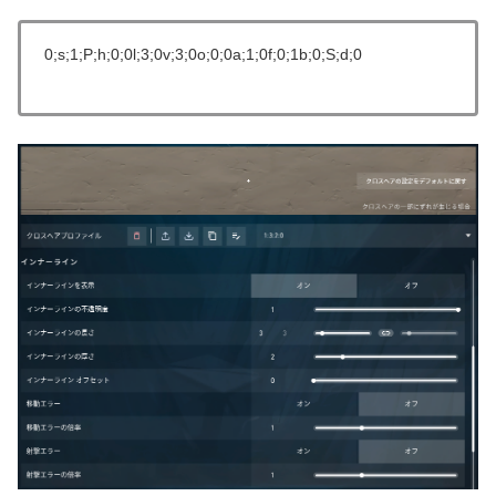
0;s;1;P;h;0;0l;3;0v;3;0o;0;0a;1;0f;0;1b;0;S;d;0