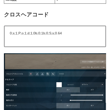
クロスヘアコード
0;s;1;P;o;1;d;1;0b;0;1b;0;S;s;0.64