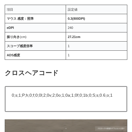
項目
設定値
マウス 感度：照準
0.3
(800DPI)
eDPI
240
振り向き
(cm)
27.21cm
スコープ感度倍率
1
ADS感度
1
クロスヘアコード
0;s;1;P;h;0;f;0;0l;2;0v;2;0o;1;0a;1;0f;0;1b;0;S;s;0.6;o;1