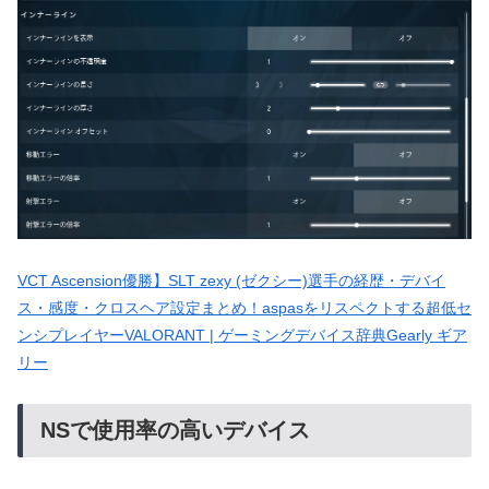
VCT Ascension優勝】SLT zexy (ゼクシー)選手の経歴・デバイ
ス・感度・クロスヘア設定まとめ！aspasをリスペクトする超低セ
ンシプレイヤーVALORANT | ゲーミングデバイス辞典Gearly ギア
リー
NSで使用率の高いデバイス