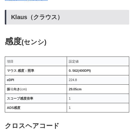
Klaus（クラウス）
感度
(センシ)
項目
設定値
マウス 感度：照準
0. 562(400DPI)
eDPI
224.8
振り向き
(cm)
29.05cm
スコープ感度倍率
1
ADS感度
1
クロスヘアコード