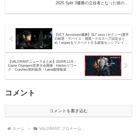
2025 Split 3優勝の立役者となった彼の経
歴、使用デバイス、感度設定、クロスヘ
アコード、マウスの持ち方を徹底解説。
キャリア賞金情報も掲載。
【VCT Ascension優勝】SLT zexy (ゼクシー)選手
の経歴・デバイス・感度・クロスヘア設定まと
め！aspasをリスペクトする超低センシプレイヤ
ーVALORANT
【VALORANTニュースまとめ】2025年11月：
Game Changers世界大会開催・Harborリワー
ク・Crashies契約延長・Lakia復帰報道
コメント
コメントを書き込む
ホーム
VALORANT プロチーム