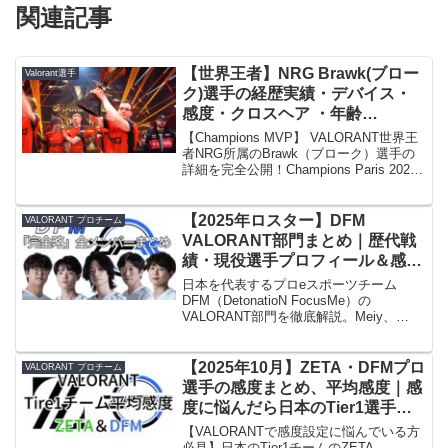
関連記事
【世界王者】NRG Brawk(ブロー
Valorant選手
ク)選手の経歴実績・デバイス・
感度・クロスヘア ・年齢
「VALORANT Champions
【Champions MVP】 VALORANT世界王
Paris」
者NRG所属のBrawk（ブローク）選手の
詳細を完全公開！Champions Paris 2025
MVPに輝いた彼の感度（eDPI 200）、ク
ロスヘアコード、使用デバイス（Razer
Viper V3 Pro、Wooting 60HE）、設定情
【2025年ロスター】DFM
VALORANT プロチーム
報を網羅。驚異の活躍を支える設定の全
VALORANT部門まとめ｜歴代戦
てに迫ります。
績・現役選手プロフィール＆感
度・クロスヘア・高使用率デバイ
日本を代表するプロeスポーツチーム
ス
DFM（DetonatioN FocusMe）の
VALORANT部門を徹底解説。Meiy、
（Meiy,Jinboong,gyen,SSeeS,A
Jinboong、SSeeS、Akame、Gyenなど、
kame）
現役選手のプロフィール、実績、使用デ
バイス、感度、クロスヘア情報を完全網
【2025年10月】ZETA・DFMプロ
VALORANT プロチーム
羅。国際リーグでの活躍と今後の展望に
選手の感度まとめ、平均感度｜感
迫ります。
度に悩んだら日本のTier1選手を
マネてみよう！！VALORANT
【VALORANTで感度設定に悩んでいる方
必見】日本のTier1チームのZETA