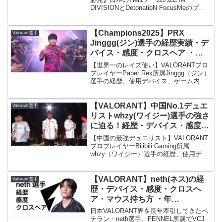
DIVISIONとDetonatioN FocusMeのプロ
選手10名の感度・DPI・ヘッドショット
率を比較。平均値から見る最適な設定と
は？
【Champions2025】PRX
Valorant選手
Jinggg(ジン)選手の経歴実績・デ
バイス・感度・クロスヘア ・年
齢/valorant
【世界一のレイズ使い】VALORANTプロ
プレイヤーPaper Rex所属Jinggg（ジン）
選手の経歴、使用デバイス、ゲーム内設
定（感度、クロスヘア）を徹底解説。
VCT Pacific優勝や国際大会での活躍、そ
してVALORANT界屈指のレイズ使いとし
【VALORANT】中国No.1デュエ
Valorant選手
て知られる彼の強さの秘密に迫ります
リストwhzy(ワイジー)選手の強さ
に迫る！経歴・デバイス・感度・
クロスヘアを徹底解説
【中国の最強デュエリスト】VALORANT
プロプレイヤーBilibili Gaming所属
whzy（ワイジー）選手の経歴、使用デバ
イス、ゲーム内設定（感度、クロスヘ
ア）を徹底解説。VCT China stage2で
MVPを獲得し、現中国ナンバー1と称さ
【VALORANT】neth(ネス)の経
Valorant選手
れる彼の強さの秘密に迫ります。
歴・デバイス・感度・クロスヘ
ア・マウス持ち方 ・年
齢/valorant
日本VALORANT界を長年牽引してきたベ
テラン・neth選手。FENNEL所属でVCJ