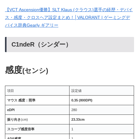
【VCT Ascension優勝】SLT Klaus (クラウス)選手の経歴・デバイ
ス・感度・クロスヘア設定まとめ！│VALORANT | ゲーミングデ
バイス辞典Gearly ギアリー
C1ndeR（シンダー）
感度
(センシ)
項目
設定値
マウス 感度：照準
0.35 (800DPI)
eDPI
280
振り向き
(cm)
23.33cm
スコープ感度倍率
1
ADS感度
1