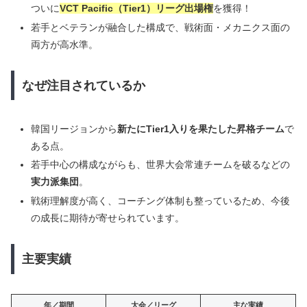
ついに
VCT Pacific（Tier1）リーグ出場権
を獲得！
若手とベテランが融合した構成で、戦術面・メカニクス面の
両方が高水準。
なぜ注目されているか
韓国リージョンから
新たにTier1入りを果たした昇格チーム
で
ある点。
若手中心の構成ながらも、世界大会常連チームを破るなどの
実力派集団
。
戦術理解度が高く、コーチング体制も整っているため、今後
の成長に期待が寄せられています。
主要実績
年／期間
大会／リーグ
主な実績