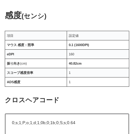
感度
(センシ)
項目
設定値
マウス 感度：照準
0.1 (1600DPI)
eDPI
160
振り向き
(cm)
40.82cm
スコープ感度倍率
1
ADS感度
1
クロスヘアコード
0;s;1;P;o;1;d;1;0b;0;1b;0;S;s;0.64